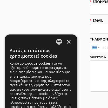
*
ΕΠΩΝΥ
*
EMAIL
×
ΤΗΛΕΦΩ
GREEK
Αυτός ο ιστότοπος
χρησιμοποιεί cookies
ΜΗΝΥΜΑ
GREEK
Χρησιμοποιούμε cookies για να
εξατομικεύσουμε το περιεχόμενο,
τις διαφημίσεις και να αναλύσουμε
την επισκεψιμότητά μας.
Μοιραζόμαστε επίσης πληροφορίες
σχετικά με τη χρήση του ιστότοπού
μας με τους συνεργάτες διαφήμισης
και ανάλυσης, οι οποίοι ενδέχεται
να τις συνδυάσουν με άλλες
πληροφορίες που τους έχετε
παράσχει ή που έχουν συλλέξει από