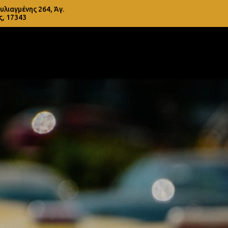
λιαγμένης 264, Άγ.
ς, 17343