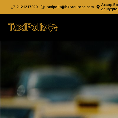
Λεωφ. Βου
2121217020
taxipolis@iskraeurope.com
Δημήτριο